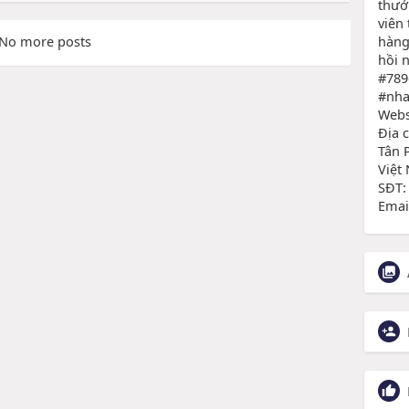
thưở
viên
hàng
No more posts
hồi 
#789
#nha
Webs
Địa 
Tân 
Việt
SĐT:
Emai