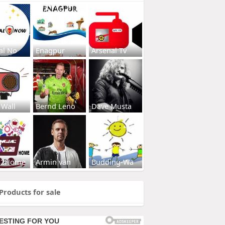
al No
Enagpur
Arsenal Tv
 Wall
Bernd Leno
Dave Musta
s2Home
Armin van
Budding-Wa
Products for sale