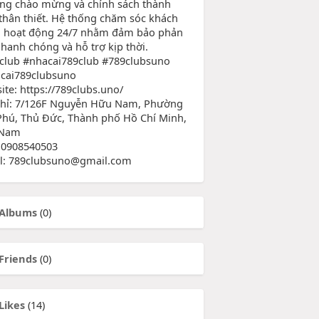
ng chào mừng và chính sách thành
 thân thiết. Hệ thống chăm sóc khách
 hoạt động 24/7 nhằm đảm bảo phản
nhanh chóng và hỗ trợ kịp thời.
club #nhacai789club #789clubsuno
cai789clubsuno
ite: https://789clubs.uno/
chỉ: 7/126F Nguyễn Hữu Nam, Phường
Phú, Thủ Đức, Thành phố Hồ Chí Minh,
 Nam
 0908540503
l: 789clubsuno@gmail.com
Albums
(0)
Friends
(0)
Likes
(14)