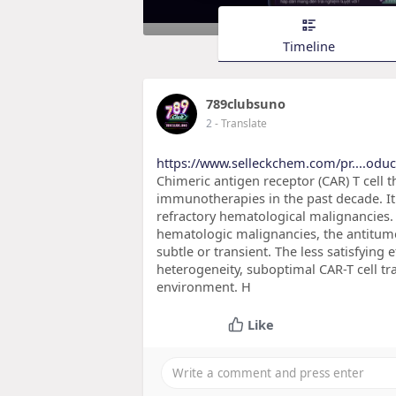
Timeline
789clubsuno
2
- Translate
https://www.selleckchem.com/pr....oduc
Chimeric antigen receptor (CAR) T cell 
immunotherapies in the past decade. It 
refractory hematological malignancies. 
hematologic malignancies, the antitumor
subtle or transient. The less satisfying 
heterogeneity, suboptimal CAR-T cell 
environment. H
Like