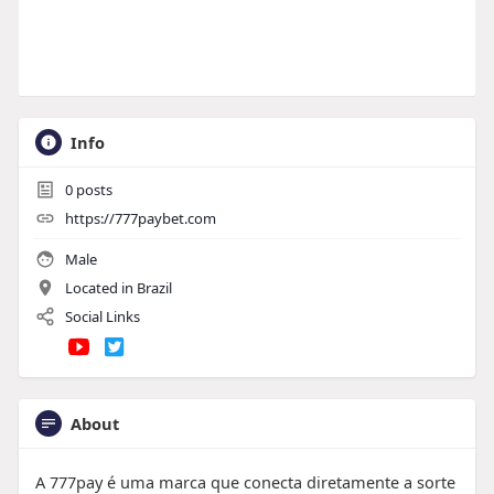
Info
0
posts
https://777paybet.com
Male
Located in Brazil
Social Links
About
A 777pay é uma marca que conecta diretamente a sorte