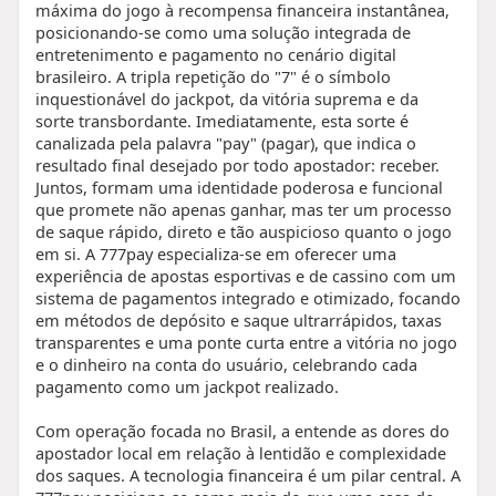
máxima do jogo à recompensa financeira instantânea,
posicionando-se como uma solução integrada de
entretenimento e pagamento no cenário digital
brasileiro. A tripla repetição do "7" é o símbolo
inquestionável do jackpot, da vitória suprema e da
sorte transbordante. Imediatamente, esta sorte é
canalizada pela palavra "pay" (pagar), que indica o
resultado final desejado por todo apostador: receber.
Juntos, formam uma identidade poderosa e funcional
que promete não apenas ganhar, mas ter um processo
de saque rápido, direto e tão auspicioso quanto o jogo
em si. A 777pay especializa-se em oferecer uma
experiência de apostas esportivas e de cassino com um
sistema de pagamentos integrado e otimizado, focando
em métodos de depósito e saque ultrarrápidos, taxas
transparentes e uma ponte curta entre a vitória no jogo
e o dinheiro na conta do usuário, celebrando cada
pagamento como um jackpot realizado.
Com operação focada no Brasil, a entende as dores do
apostador local em relação à lentidão e complexidade
dos saques. A tecnologia financeira é um pilar central. A