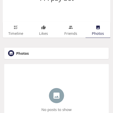
Timeline
Likes
Friends
Photos
Photos
No posts to show